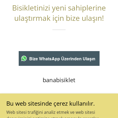
Bisikletinizi yeni sahiplerine
ulaştırmak için bize ulaşın!
Bize WhatsApp Üzerinden Ulaşın
banabisiklet
Bu web sitesinde çerez kullanılır.
Web sitesi trafiğini analiz etmek ve web sitesi
Telif Hakkı © 2026 banabisiklet - Tüm Hakları Saklıdır.